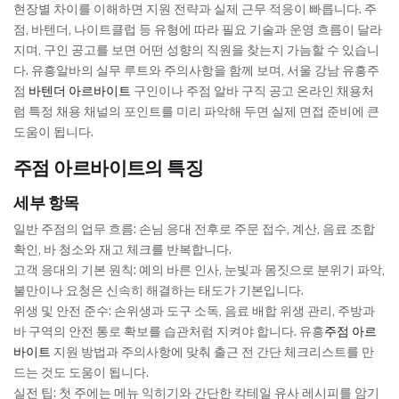
현장별 차이를 이해하면 지원 전략과 실제 근무 적응이 빠릅니다. 주
점, 바텐더, 나이트클럽 등 유형에 따라 필요 기술과 운영 흐름이 달라
지며, 구인 공고를 보면 어떤 성향의 직원을 찾는지 가늠할 수 있습니
다. 유흥알바의 실무 루트와 주의사항을 함께 보며, 서울 강남 유흥주
점
바텐더 아르바이트
구인이나 주점 알바 구직 공고 온라인 채용처
럼 특정 채용 채널의 포인트를 미리 파악해 두면 실제 면접 준비에 큰
도움이 됩니다.
주점 아르바이트의 특징
세부 항목
일반 주점의 업무 흐름: 손님 응대 전후로 주문 접수, 계산, 음료 조합
확인, 바 청소와 재고 체크를 반복합니다.
고객 응대의 기본 원칙: 예의 바른 인사, 눈빛과 몸짓으로 분위기 파악,
불만이나 요청은 신속히 해결하는 태도가 기본입니다.
위생 및 안전 준수: 손위생과 도구 소독, 음료 배합 위생 관리, 주방과
바 구역의 안전 통로 확보를 습관처럼 지켜야 합니다. 유흥
주점 아르
바이트
지원 방법과 주의사항에 맞춰 출근 전 간단 체크리스트를 만
드는 것도 도움이 됩니다.
실전 팁: 첫 주에는 메뉴 익히기와 간단한 칵테일 유사 레시피를 암기