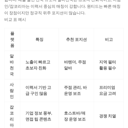
인/잡코리아는 이력서 중심의 매칭이 강합니다. 원티드는 빠른 매칭
이 장점이지만 정규직 위주 포지션이 많습니다.
비교 표 예시
플
랫
특징
추천 포지션
비고
폼
알
바
노출이 빠르고
바텐더, 주점
지역 필터
천
초보자 친화
알바
활용 필수
국
사
이력서 기반 고
주점 관리, 바
프리미엄
람
급 구인 많음
운영 보조
요금 고려
인
잡
코
기업 정보 풍부,
호스트바/매
경쟁 치열
리
면접 팁 콘텐츠
장 운영 보조
아