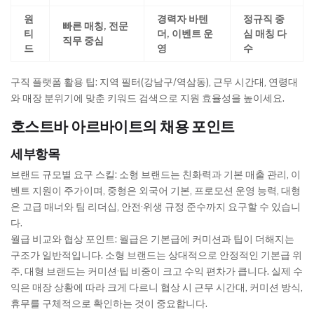
원
경력자 바텐
정규직 중
빠른 매칭, 전문
티
더, 이벤트 운
심 매칭 다
직무 중심
드
영
수
구직 플랫폼 활용 팁: 지역 필터(강남구/역삼동), 근무 시간대, 연령대
와 매장 분위기에 맞춘 키워드 검색으로 지원 효율성을 높이세요.
호스트바 아르바이트의 채용 포인트
세부항목
브랜드 규모별 요구 스킬: 소형 브랜드는 친화력과 기본 매출 관리, 이
벤트 지원이 주가이며, 중형은 외국어 기본, 프로모션 운영 능력, 대형
은 고급 매너와 팀 리더십, 안전·위생 규정 준수까지 요구할 수 있습니
다.
월급 비교와 협상 포인트: 월급은 기본급에 커미션과 팁이 더해지는
구조가 일반적입니다. 소형 브랜드는 상대적으로 안정적인 기본급 위
주, 대형 브랜드는 커미션·팁 비중이 크고 수익 편차가 큽니다. 실제 수
익은 매장 상황에 따라 크게 다르니 협상 시 근무 시간대, 커미션 방식,
휴무를 구체적으로 확인하는 것이 중요합니다.