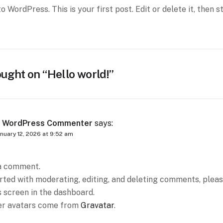
 WordPress. This is your first post. Edit or delete it, then s
ught on “
Hello world!
”
 WordPress Commenter
says:
nuary 12, 2026 at 9:52 am
s a comment.
rted with moderating, editing, and deleting comments, please
screen in the dashboard.
r avatars come from
Gravatar
.