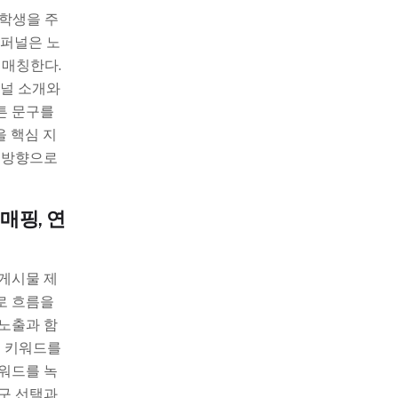
대학생을 주
 퍼널은 노
 매칭한다.
채널 소개와
튼 문구를
을 핵심 지
한 방향으로
매핑, 연
 게시물 제
로 흐름을
 노출과 함
성 키워드를
키워드를 녹
도구 선택과