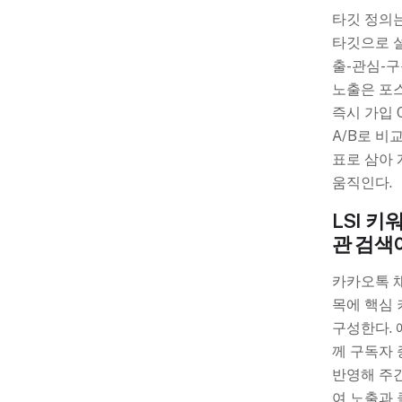
타깃 정의는
타깃으로 설
출-관심-구
노출은 포스
즉시 가입 
A/B로 비
표로 삼아 
움직인다.
LSI 키
관 검색
카카오톡 채
목에 핵심 
구성한다. 
께 구독자 
반영해 주간
여 노출과 