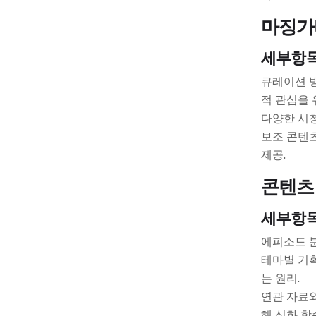
마징가
세부항
큐레이션 방
적 관심을 
다양한 시청
보조 콘텐츠
제공.
콘텐츠
세부항
에피소드 분
테마별 기획
는 원리.
연관 자료와
해 심화 학