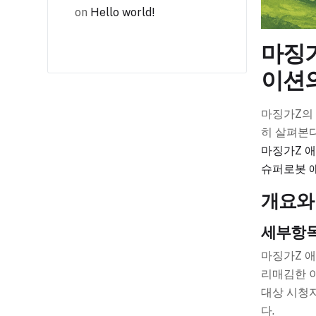
on
Hello world!
마징가
이션의
마징가Z의
히 살펴본다
마징가Z 
슈퍼로봇 
개요와
세부항
마징가Z 애
리매김한 
대상 시청자
다.