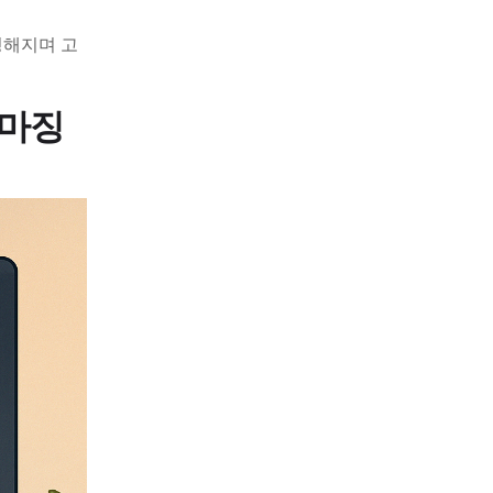
명해지며 고
 마징