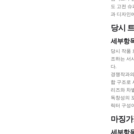
도 고전 
과 디자인에
당시 
세부항
당시 작품 
조하는 서사
다.
경쟁작과의 
합 구조로 
리즈와 차
독창성의 포
릭터 구성이
마징가
세부항