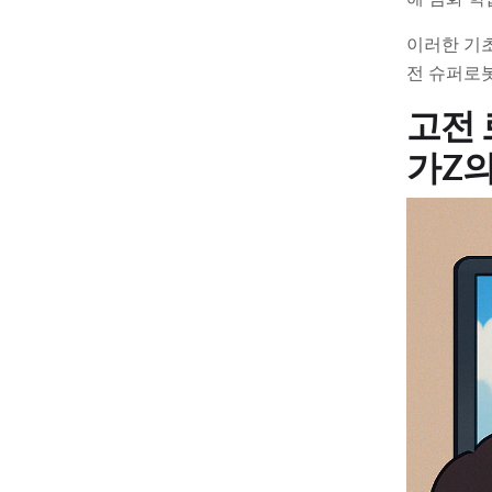
이러한 기초
전 슈퍼로
고전
가Z의