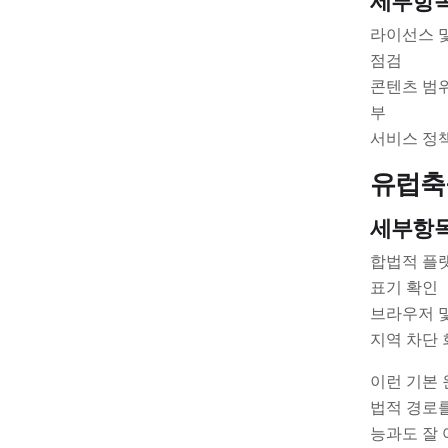
세부항
라이선스 및
점검
콘텐츠 범위
부
서비스 정책
유럽축
세부항
합법적 플랫
표기 확인
브라우저 및
지역 차단 
이런 기본 
법적 경로를
능과도 잘 