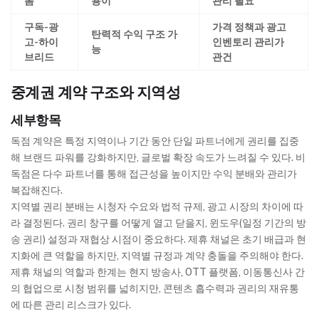
폼
용이
관리 필요
구독-광
가격 정책과 광고
탄력적 수익 구조 가
고-하이
인벤토리 관리가
능
브리드
관건
중계권 계약 구조와 지역성
세부항목
독점 계약은 특정 지역이나 기간 동안 단일 파트너에게 권리를 집중
해 브랜드 파워를 강화하지만, 글로벌 확장 속도가 느려질 수 있다. 비
독점은 다수 파트너를 통해 접근성을 높이지만 수익 분배와 관리가
복잡해진다.
지역별 권리 분배는 시청자 수요와 법적 규제, 광고 시장의 차이에 따
라 결정된다. 권리 창구를 어떻게 열고 닫을지, 윈도우(일정 기간의 방
송 권리) 설정과 재협상 시점이 중요하다. 제휴 채널은 초기 배급과 현
지화에 큰 역할을 하지만, 지역별 규정과 계약 충돌을 주의해야 한다.
제휴 채널의 역할과 한계는 현지 방송사, OTT 플랫폼, 이동통신사 간
의 협업으로 시청 범위를 넓히지만, 콘텐츠 흡수력과 권리의 재유통
에 따른 관리 리스크가 있다.