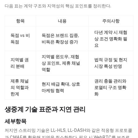
다음 표는 계약 구조와 지역성의 핵심 포인트를 정리한다.
항목
내용
주의사항
다년 계약 시 재협
독점 vs 비
독점은 브랜드 집중,
상 조건 명확화 필
독점
비독은 확장성 증가
요
지역별 윈도우, 재협
지역별 권
법적 규정 및 현지
상 포인트, 제휴 채널
리 분배
시장 특성 반영
역할
제휴 채널
권리 충돌 관리와
현지 배급 확대, 상호
의 역할과
로열티 구조 명확
마케팅 협력
한계
화
생중계 기술 표준과 지연 관리
세부항목
저지연 스트리밍 기술은 LL-HLS, LL-DASH와 같은 적응형 프로토콜
과 CMAF를 활용해 지연을 최소화한다. 필요 시 WebRTC를 보조로