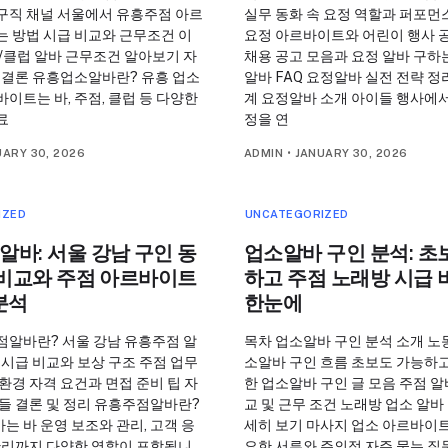
구직 채널 서울에서 유흥주점 아르
실무 동화 속 요정 역할과 퍼포먼
는 방법 시급 비교와 근무조건 이
요정 아르바이트와 어린이 행사 
/클럽 알바 근무조건 알아보기 자
채용 공고 모음과 요정 알바 구하
 결론 유흥업소알바란? 유흥 업소
알바 FAQ 요정알바 실전 전략 정
이트는 바, 주점, 클럽 등 다양한
계 요정알바 소개 아이들 행사에서
료
정을 연
UARY 30, 2026
ADMIN
•
JANUARY 30, 2026
IZED
UNCATEGORIZED
바: 서울 강남 구인 동
업소알바 구인 분석: 초
 비교와 주점 아르바이트
하고 주점 노래방 시급
분석
한눈에
점알바란? 서울 강남 유흥주점 알
목차 업소알바 구인 분석 소개 노
 시급 비교와 보상 구조 주점 업무
소알바 구인 흐름 초보도 가능하고
환경 자격 요건과 면접 준비 팁 자
한 업소알바 구인 글 모음 주점 알
들 결론 및 정리 유흥주점알바란?
교 및 근무 조건 노래방 업소 알바
 바 운영 보조와 관리, 고객 응
세히 보기 마사지 업소 아르바이트
 관리까지 다양한 역할이 포함됩니
요한 서류와 주의점 자주 묻는 질