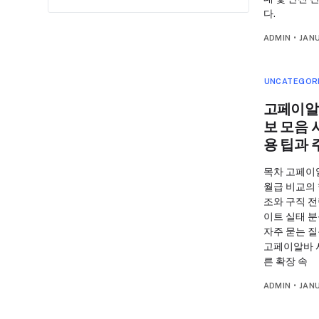
다.
ADMIN
•
JAN
UNCATEGOR
고페이알
보 모음 
용 팁과
목차 고페이
월급 비교의
조와 구직 
이트 실태 
자주 묻는 질
고페이알바 
른 확장 속
ADMIN
•
JAN