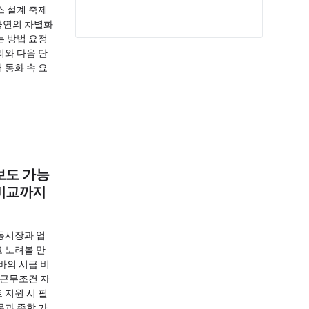
스 설계 축제
공연의 차별화
는 방법 요정
리와 다음 단
 동화 속 요
보도 가능
 비교까지
동시장과 업
 노려볼 만
바의 시급 비
 근무조건 자
 지원 시 필
문과 종합 가