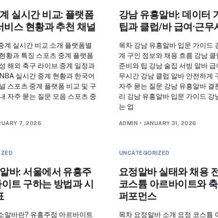
계 실시간 비교: 플랫폼
강남 유흥알바: 데이터 
서비스 현황과 추천 채널
팁과 클럽/바 급여·근무
중계 실시간 비교 소개 플랫폼별
목차 강남 유흥알바 입문 가이드 
 현황과 특징 스포츠 중계 플랫폼
계 구인 정보와 채용 흐름 강남 클
성 해외 축구 라이브 중계 일정과
준비와 팁 강남 술집 서빙 알바 급
NBA 실시간 중계 현황과 한국어
무시간 강남 클럽 알바 안전하게 
널 스포츠 중계 플랫폼 비교 및 구
자주 묻는 질문 강남 유흥알바 결론
내 자주 묻는 질문 모음 스포츠 중
리 강남 유흥알바 입문 가이드 강
는 업
RUARY 7, 2026
ADMIN
•
JANUARY 31, 2026
IZED
UNCATEGORIZED
알바: 서울에서 유흥주
요정알바 실태와 채용 전
바이트 구하는 방법과 시
코스튬 아르바이트와 축
표
퍼포먼스
소알바란? 유흥주점 아르바이트
목차 요정알바 소개 요정 코스튬