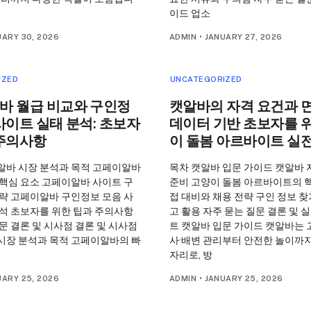
이드 업소
UARY 30, 2026
ADMIN
•
JANUARY 27, 2026
IZED
UNCATEGORIZED
바 월급 비교와 구인정
캣알바의 자격 요건과 면
사이트 실태 분석: 초보자
데이터 기반 초보자를 
 주의사항
이 돌봄 아르바이트 실
알바 시장 분석과 목적 고페이알바
목차 캣알바 입문 가이드 캣알바 
 핵심 요소 고페이알바 사이트 구
준비 고양이 돌봄 아르바이트의 핵
전략 고페이알바 구인정보 모음 사
접 대비와 채용 전략 구인 정보 찾
분석 초보자를 위한 팁과 주의사항
고 활용 자주 묻는 질문 결론 및 
문 결론 및 시사점 결론 및 시사점
트 캣알바 입문 가이드 캣알바는 
시장 분석과 목적 고페이알바의 빠
사·배변 관리부터 안전한 놀이까지
자리로, 방
UARY 25, 2026
ADMIN
•
JANUARY 25, 2026