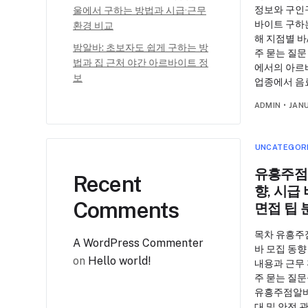
정보와 구인
울에서 구하는 방법과 시급·근무
바이트 구하
환경 비교
해 지점별 바
밤알바: 초보자도 쉽게 구하는 방
주 묻는 질문
법과 집 근처 야간 아르바이트 정
에서의 아르바
보
업종에서 음
ADMIN
•
JAN
UNCATEGOR
유흥주점알
Recent
향, 시급
Comments
면접 팁 
목차 유흥주
A WordPress Commenter
바 모집 동향
on
Hello world!
내용과 근무 
주 묻는 질문
유흥주점알바는
대 및 안전