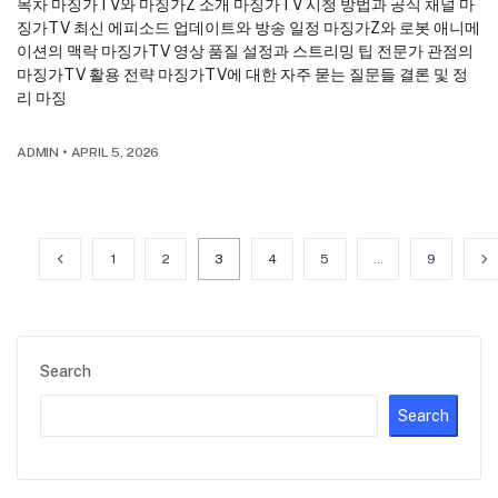
목차 마징가TV와 마징가Z 소개 마징가TV 시청 방법과 공식 채널 마
징가TV 최신 에피소드 업데이트와 방송 일정 마징가Z와 로봇 애니메
이션의 맥락 마징가TV 영상 품질 설정과 스트리밍 팁 전문가 관점의
마징가TV 활용 전략 마징가TV에 대한 자주 묻는 질문들 결론 및 정
리 마징
ADMIN
•
APRIL 5, 2026
1
2
3
4
5
…
9
Search
Search