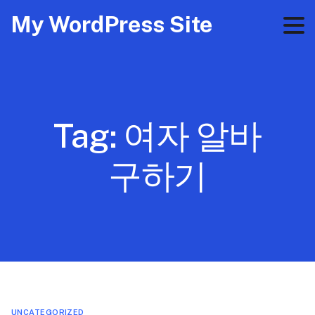
My WordPress Site
Tag:
여자 알바
구하기
UNCATEGORIZED