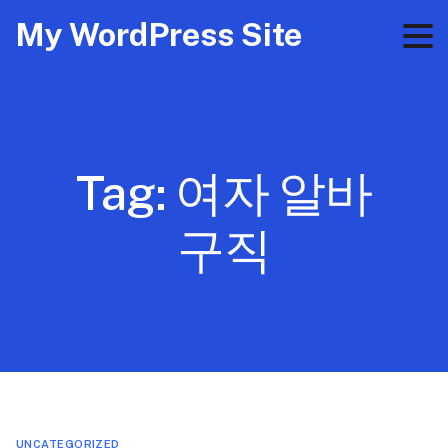
My WordPress Site
Tag:
여자 알바
구직
UNCATEGORIZED