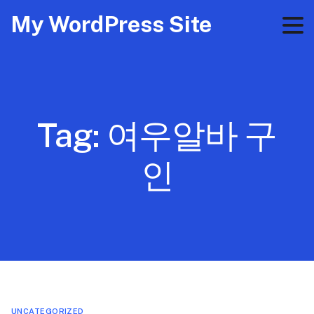
My WordPress Site
Tag:
여우알바 구
인
UNCATEGORIZED