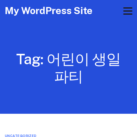
My WordPress Site
Tag:
어린이 생일
파티
UNCATEGORIZED