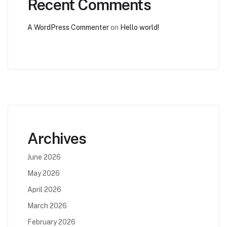
Recent Comments
A WordPress Commenter
on
Hello world!
Archives
June 2026
May 2026
April 2026
March 2026
February 2026