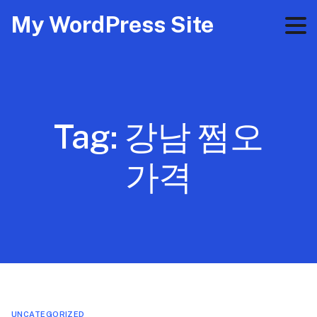
My WordPress Site
Tag:
강남 쩜오
가격
UNCATEGORIZED